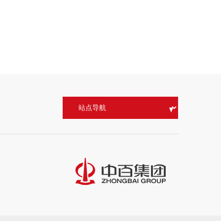
险
法定假、年休假