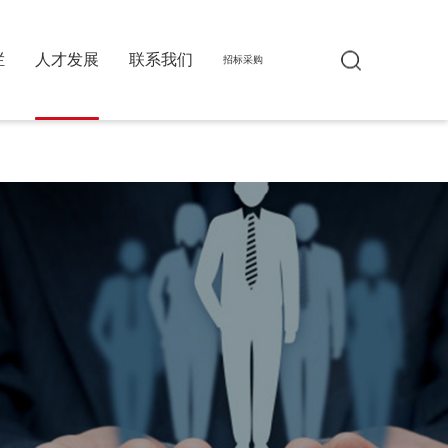
栏
人才发展
联系我们
招标采购